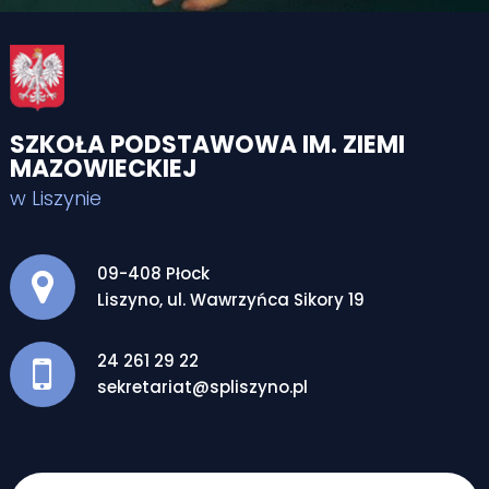
SZKOŁA PODSTAWOWA IM. ZIEMI
MAZOWIECKIEJ
w Liszynie
Adres pocztowy:
09-408 Płock
Liszyno, ul. Wawrzyńca Sikory 19
24 261 29 22
sekretariat@spliszyno.pl