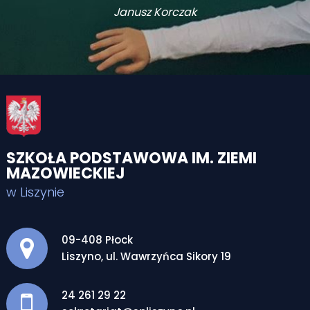
Janusz Korczak
SZKOŁA PODSTAWOWA IM. ZIEMI
MAZOWIECKIEJ
w Liszynie
Adres pocztowy:
09-408 Płock
Liszyno, ul. Wawrzyńca Sikory 19
24 261 29 22