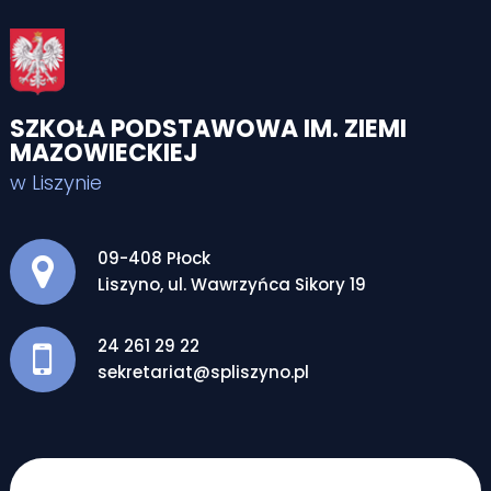
SZKOŁA PODSTAWOWA IM. ZIEMI
MAZOWIECKIEJ
w Liszynie
Adres pocztowy:
09-408 Płock
Liszyno, ul. Wawrzyńca Sikory 19
24 261 29 22
sekretariat@spliszyno.pl