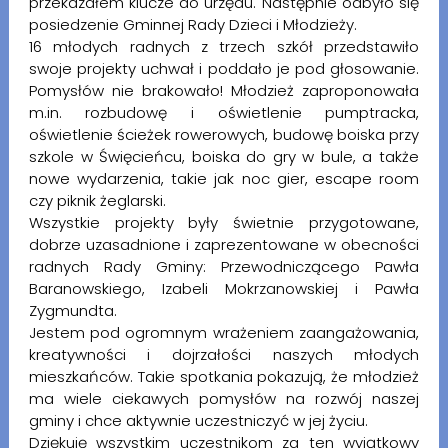
przekazałem klucze do urzędu. Następnie odbyło się
posiedzenie Gminnej Rady Dzieci i Młodzieży.
16 młodych radnych z trzech szkół przedstawiło
swoje projekty uchwał i poddało je pod głosowanie.
Pomysłów nie brakowało! Młodzież zaproponowała
m.in. rozbudowę i oświetlenie pumptracka,
oświetlenie ścieżek rowerowych, budowę boiska przy
szkole w Święcieńcu, boiska do gry w bule, a także
nowe wydarzenia, takie jak noc gier, escape room
czy piknik żeglarski.
Wszystkie projekty były świetnie przygotowane,
dobrze uzasadnione i zaprezentowane w obecności
radnych Rady Gminy: Przewodniczącego Pawła
Baranowskiego, Izabeli Mokrzanowskiej i Pawła
Zygmundta.
Jestem pod ogromnym wrażeniem zaangażowania,
kreatywności i dojrzałości naszych młodych
mieszkańców. Takie spotkania pokazują, że młodzież
ma wiele ciekawych pomysłów na rozwój naszej
gminy i chce aktywnie uczestniczyć w jej życiu.
Dziękuję wszystkim uczestnikom za ten wyjątkowy