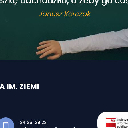
oszkę obchodziło, a żeby go 
Janusz Korczak
IM. ZIEMI
24 261 29 22