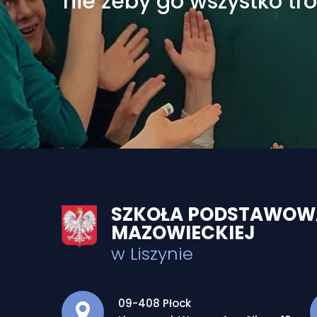
nie żeby go wszystko tr
SZKOŁA PODSTAWOWA 
MAZOWIECKIEJ
w Liszynie
Adres pocztowy:
09-408 Płock