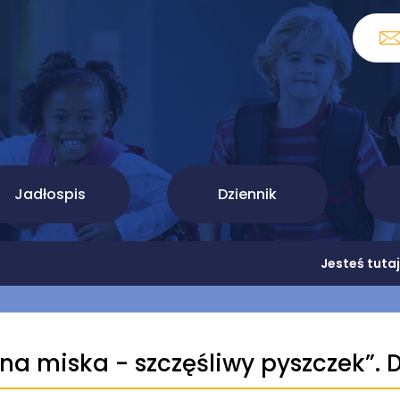
Jadłospis
Dziennik
Jesteś tuta
łna miska - szczęśliwy pyszczek”. D