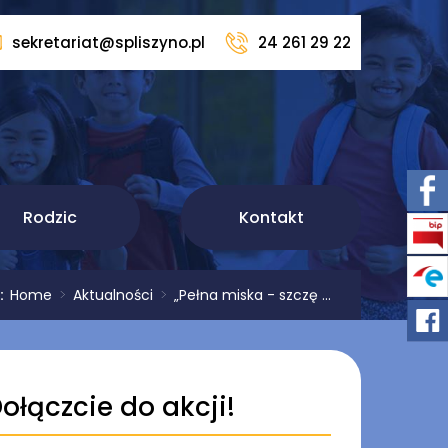
sekretariat@spliszyno.pl
24 261 29 22
Rodzic
Kontakt
j:
Home
>
Aktualności
>
„Pełna miska - szczę ...
ołączcie do akcji!