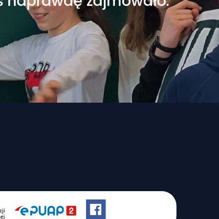
coś naprawdę zajmowało.”