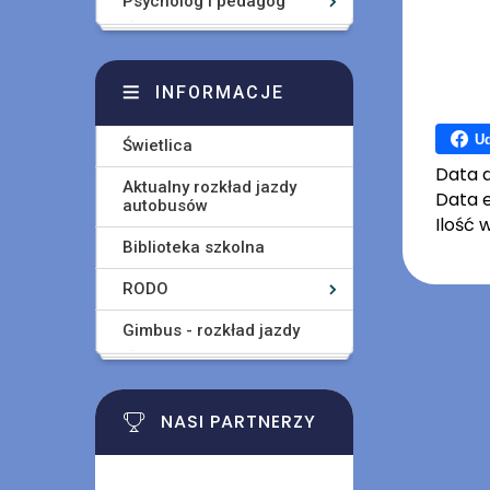
Psycholog i pedagog
INFORMACJE
Ud
Świetlica
Data 
Aktualny rozkład jazdy
Data e
autobusów
Ilość 
Biblioteka szkolna
RODO
Gimbus - rozkład jazdy
NASI PARTNERZY