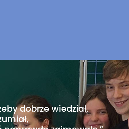
żeby dobrze wiedział,
zumiał,