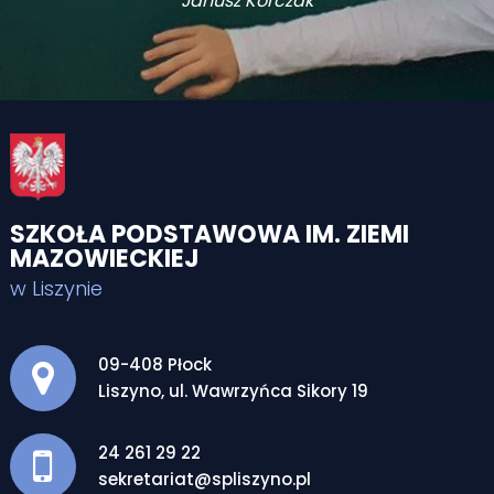
Janusz Korczak
SZKOŁA PODSTAWOWA IM. ZIEMI
MAZOWIECKIEJ
w Liszynie
Adres pocztowy:
09-408 Płock
Liszyno, ul. Wawrzyńca Sikory 19
24 261 29 22
sekretariat@spliszyno.pl